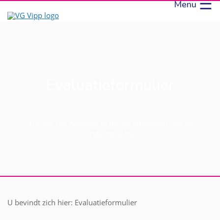
☰
Menu
Evaluatieformulier
Vul hier uw evaluatie in na het ontvangen van de
ondersteuning
U bevindt zich hier:
Evaluatieformulier